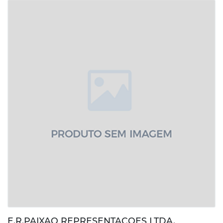
E.R.PAIXAO REPRESENTACOES LTDA.