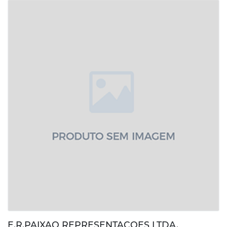
E.R.PAIXAO REPRESENTACOES LTDA.