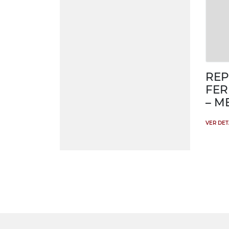
REP
FER
– M
VER DE