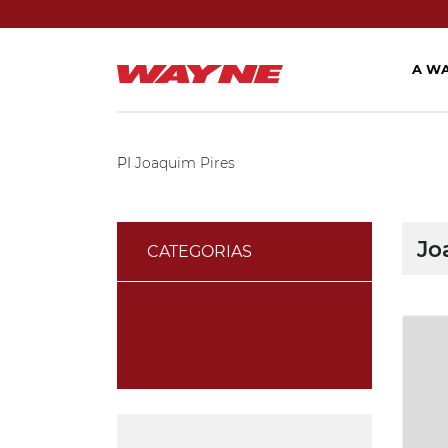
A W
PI
Joaquim Pires
Jo
CATEGORIAS