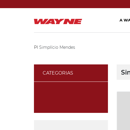
A W
PI
Simplício Mendes
Si
CATEGORIAS