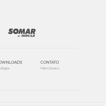
OWNLOADS
CONTATO
tálogos
Fale Conosco