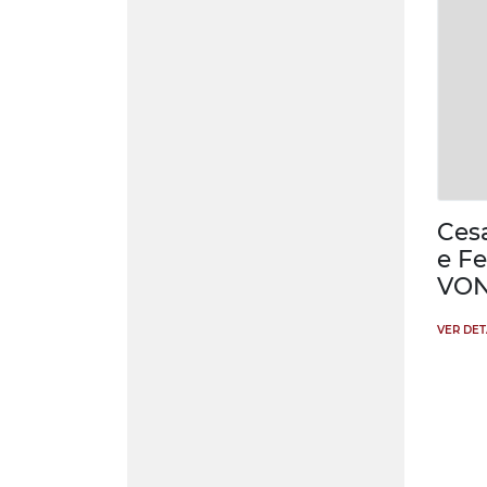
Ces
e F
VO
VER DE