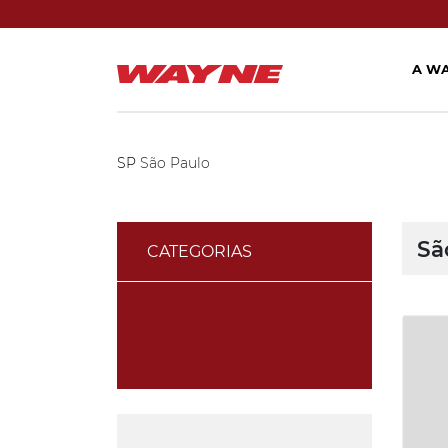
A W
SP
São Paulo
Sã
CATEGORIAS